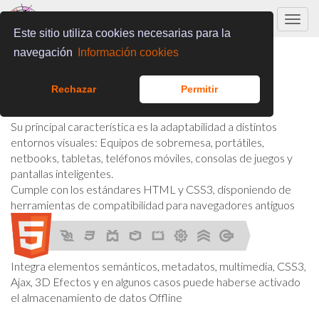
Togg
Este sitio utiliza cookies necesarias para la
navig
Nota Técnica
navegación
Información cookies
La presente web ha sido creada con la herramienta de
Rechazar
Permitir
gestión de contenidos (CMS) K-Fein desarrollada por
Mastercafe
.
Su principal característica es la adaptabilidad a distintos
entornos visuales: Equipos de sobremesa, portátiles,
netbooks, tabletas, teléfonos móviles, consolas de juegos y
pantallas inteligentes.
Cumple con los estándares HTML y CSS3, disponiendo de
herramientas de compatibilidad para navegadores antiguos
Integra elementos semánticos, metadatos, multimedia, CSS3,
Ajax, 3D Efectos y en algunos casos puede haberse activado
el almacenamiento de datos Offline